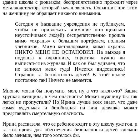
здание школы с рюкзаком, беспрепятственно проходит через
металлодетектор, который начал звенеть. Охранник при этом
на женщину не обращает никакого внимания.
Сегодня я (название учреждения не публикуем,
чтобы не привлекать внимание потенциально
неустойчивых людей) беспрепятственно прошла
мимо «охраны» с большим портфелем, полным
учебников. Мимо металлорамки, мимо охраны.
НИКТО МЕНЯ НЕ ОСТАНОВИЛ. На выходе я
подошла к охраннику, спросила, нужно ли
выписаться из журнала. И как он был удивлён, что
не записал меня туда! Имеется видеозапись!
Страшно за безопасность детей! В этой школе
постоянно так! Ничего не меняется.
Многие могли бы подумать, мол, ну а что такого-то? Зашла
хрупкая женщина, в чем опасность? Может мужчину бы так
легко не пропустили? Но Ирина лучше всех знает, что даже
самая худенькая и безобидная на вид девушка может
представлять смертельную опасность.
Ирина рассказала, что ее ребенок ходит в эту школу уже год, и
за это время для обеспечения безопасности детей сделано
было меньше, чем того хотелось бы.