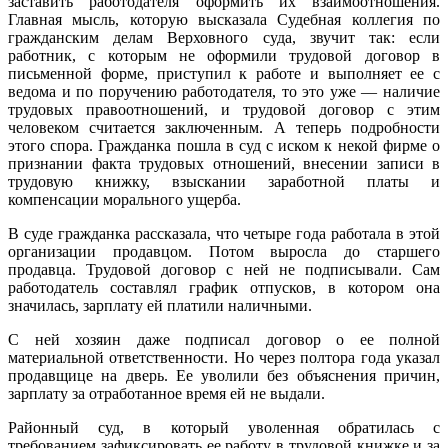
заставить работодателя оформить их взаимоотношения.
Главная мысль, которую высказала Судебная коллегия по
гражданским делам Верховного суда, звучит так: если
работник, с которым не оформили трудовой договор в
письменной форме, приступил к работе и выполняет ее с
ведома и по поручению работодателя, то это уже — наличие
трудовых правоотношений, и трудовой договор с этим
человеком считается заключенным. А теперь подробности
этого спора. Гражданка пошла в суд с иском к некой фирме о
признании факта трудовых отношений, внесении записи в
трудовую книжку, взыскании заработной платы и
компенсации морального ущерба.
В суде гражданка рассказала, что четыре года работала в этой
организации продавцом. Потом выросла до старшего
продавца. Трудовой договор с ней не подписывали. Сам
работодатель составлял график отпусков, в котором она
значилась, зарплату ей платили наличными.
С ней хозяин даже подписал договор о ее полной
материальной ответственности. Но через полтора года указал
продавщице на дверь. Ее уволили без объяснения причин,
зарплату за отработанное время ей не выдали.
Районный суд, в который уволенная обратилась с
требованием зафиксировать ее работу в трудовой книжке и за