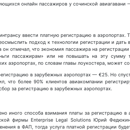
ующихся онлайн пассажиров у сочинской авиагавани —
интрансу ввести платную регистрацию в аэропортах. 
ереосмыслить подход к технологии регистрации и дать
да он отмечал, что экономия пассажира на регистрации
еньги пассажирам» или не повышать на эту сумму 
х аэропортах, по словам главы лоукостера, может сос
регистрацию в зарубежных аэропортах — €25. Но спуст
ил, что более 90% клиентов авиакомпании регистри
 сбор за регистрацию в зарубежных аэропортах.
ено иного способа взимания платы за регистрацию в а
кой фирмы Enterprise Legal Solutions Юрий Федюки
нения в ФАП, тогда услуга платной регистрации будет