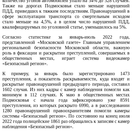
количество угонов автомобилей упало на 34% до 328 случаев.
Также на дорогах Подмосковья стало меньше нарушений
ПДД, приведших к тяжким последствиям. Правонарушений в
сфере эксплуатации транспорта со смертельным исходом
стало меньше на 4,5%, а в целом число нарушений ПДД,
квалифицируемых по уголовной статье, уменьшилось на 5%.
Согласно статистике за январь-июль 2022 года,
представленной «Московской газете» Главным управлением
региональной безопасности Московской области, важную
роль в фиксации и раскрытии преступлений, совершаемых в
общественных местах, играет система видеокамер
«Безопасный регион».
К примеру, за январь было зарегистрировано 1473
преступления, а показатель раскрываемости, куда входят и
раскрытые правонарушений предыдущего периода, составил
1602 случая. Из них кадры с камер наблюдения помогли как
минимум в 112 случаях. К маю в общественных местах
Подмосковья с начала года зафиксировано уже 8591
преступления, из которых раскрыто 6990, а в расследовании
1280 правонарушений правоохранителям помогли камеры
системы «Безопасный регион». По состоянию на конец июля
2022 года полицейские 1861 раз обращались к записям с камер
наблюдения «Безопасный регион».