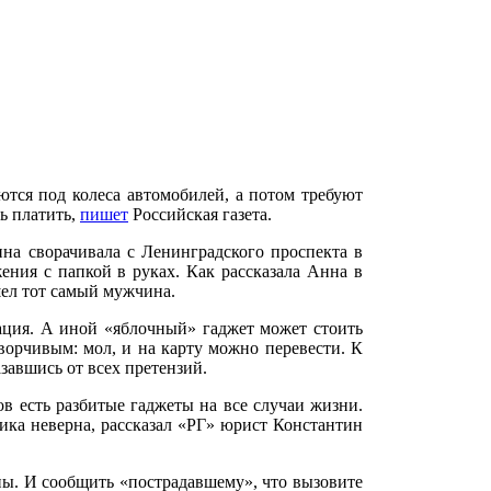
тся под колеса автомобилей, а потом требуют
ь платить,
пишет
Российская газета.
на сворачивала с Ленинградского проспекта в
ения с папкой в руках. Как рассказала Анна в
шел тот самый мужчина.
сация. А иной «яблочный» гаджет может стоить
ворчивым: мол, и на карту можно перевести. К
завшись от всех претензий.
в есть разбитые гаджеты на все случаи жизни.
ктика неверна, рассказал «РГ» юрист Константин
ны. И сообщить «пострадавшему», что вызовите