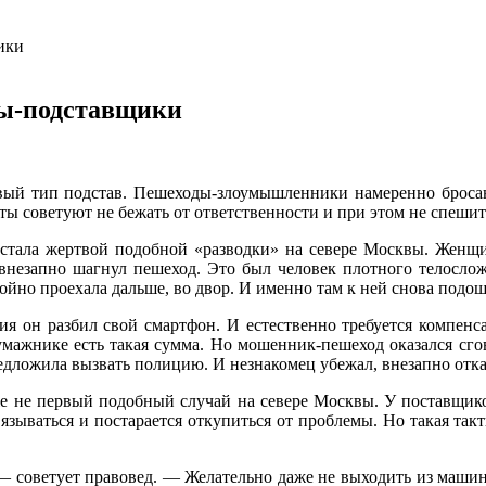
ики
ды-подставщики
вый тип подстав. Пешеходы-злоумышленники намеренно бросаю
ы советуют не бежать от ответственности и при этом не спешит
тала жертвой подобной «разводки» на севере Москвы. Женщи
 внезапно шагнул пешеход. Это был человек плотного телослож
койно проехала дальше, во двор. И именно там к ней снова подо
ия он разбил свой смартфон. И естественно требуется компен
умажнике есть такая сумма. Но мошенник-пешеход оказался сго
едложила вызвать полицию. И незнакомец убежал, внезапно отка
е не первый подобный случай на севере Москвы. У поставщико
связываться и постарается откупиться от проблемы. Но такая та
 — советует правовед. — Желательно даже не выходить из маши