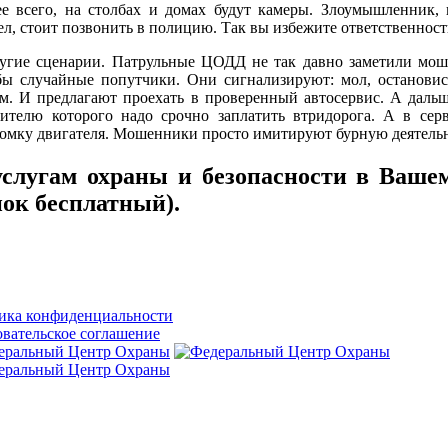
е всего, на столбах и домах будут камеры. Злоумышленник, п
ел, стоит позвонить в полицию. Так вы избежите ответственност
гие сценарии. Патрульные ЦОДД не так давно заметили моше
бы случайные попутчики. Они сигнализируют: мол, остановись,
м. И предлагают проехать в проверенный автосервис. А даль
ителю которого надо срочно заплатить втридорога. А в се
ку двигателя. Мошенники просто имитируют бурную деятельнос
слугам охраны и безопасности в Вашем
ок бесплатный).
ика конфиденциальности
вательское соглашение