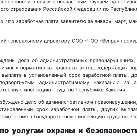
способности в связи с несчастным случаем на произв
ого страхования Российской Федерации по Республике
, что заработная плата заявителю за январь, март, ма
ний генеральному директору ООО «ЧОО «Вепрь» прокур
ждены дела об административных правонарушениях, п
 и иных нормативных правовых актов, содержащих нормы
 выплата в установленный срок заработной платы, д
подвергнутым административному наказанию за ан
ственную инспекцию труда по Республике Хакасия.
збуждено дело об административном правонарушении, п
становленный срок заработной платы, других выпл
ссмотрения в Государственную инспекцию труда по Рес
о услугам охраны и безопасност