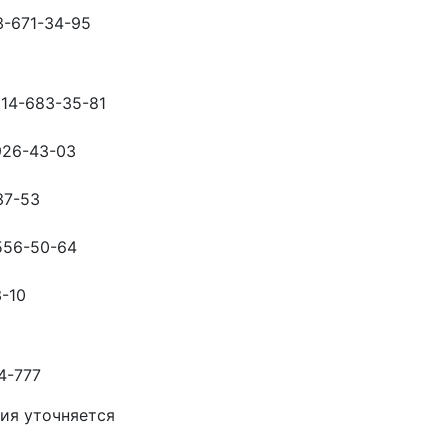
3-671-34-95
14-683-35-81
926-43-03
37-53
556-50-64
3-10
4-777
ия уточняется