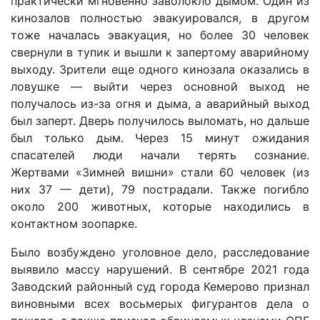
практически мгновенно заволокло дымом. Один из
кинозалов полностью эвакуировался, в другом
тоже началась эвакуация, но более 30 человек
свернули в тупик и вышли к запертому аварийному
выходу. Зрители еще одного кинозала оказались в
ловушке — выйти через основной выход не
получалось из-за огня и дыма, а аварийный выход
был заперт. Дверь получилось выломать, но дальше
был только дым. Через 15 минут ожидания
спасателей люди начали терять сознание.
Жертвами «Зимней вишни» стали 60 человек (из
них 37 — дети), 79 пострадали. Также погибло
около 200 животных, которые находились в
контактном зоопарке.
Было возбуждено уголовное дело, расследование
выявило массу нарушений. В сентябре 2021 года
Заводский районный суд города Кемерово признал
виновными всех восьмерых фигурантов дела о