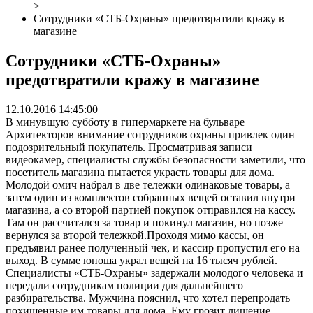
>
Сотрудники «СТБ-Охраны» предотвратили кражу в
магазине
Сотрудники «СТБ-Охраны»
предотвратили кражу в магазине
12.10.2016 14:45:00
В минувшую субботу в гипермаркете на бульваре
Архитекторов внимание сотрудников охраны привлек один
подозрительный покупатель. Просматривая записи
видеокамер, специалисты службы безопасности заметили, что
посетитель магазина пытается украсть товары для дома.
Молодой омич набрал в две тележки одинаковые товары, а
затем один из комплектов собранных вещей оставил внутри
магазина, а со второй партией покупок отправился на кассу.
Там он рассчитался за товар и покинул магазин, но позже
вернулся за второй тележкой.Проходя мимо кассы, он
предъявил ранее полученный чек, и кассир пропустил его на
выход. В сумме юноша украл вещей на 16 тысяч рублей.
Специалисты «СТБ-Охраны» задержали молодого человека и
передали сотрудникам полиции для дальнейшего
разбирательства. Мужчина пояснил, что хотел перепродать
похищенные им товары для дома. Ему грозит лишение