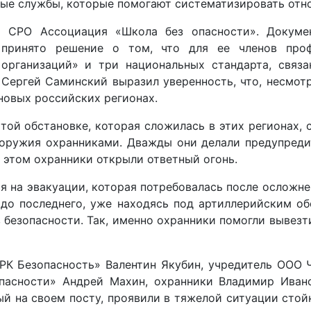
ные службы, которые помогают систематизировать отн
 СРО Ассоциация «Школа без опасности». Докуме
 принято решение о том, что для ее членов проф
организаций» и три национальных стандарта, связа
 Сергей Саминский выразил уверенность, что, несмотр
 новых российских регионах.
той обстановке, которая сложилась в этих регионах,
оружия охранниками. Дважды они делали предупреди
 этом охранники открыли ответный огонь.
я на эвакуации, которая потребовалась после осложне
 до последнего, уже находясь под артиллерийским обс
в безопасности. Так, именно охранники помогли вывезт
РК Безопасность» Валентин Якубин, учредитель ООО 
пасности» Андрей Махин, охранники Владимир Ива
 на своем посту, проявили в тяжелой ситуации стойк