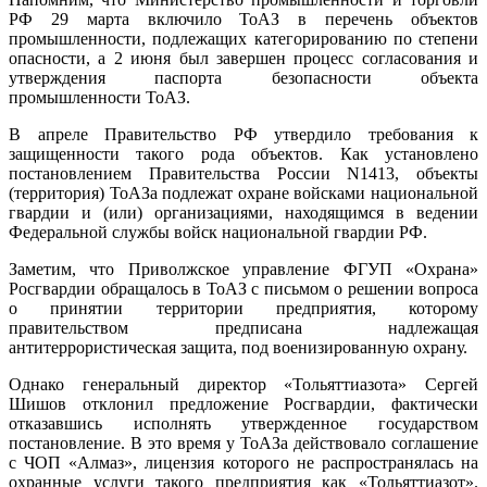
РФ 29 марта включило ТоАЗ в перечень объектов
промышленности, подлежащих категорированию по степени
опасности, а 2 июня был завершен процесс согласования и
утверждения паспорта безопасности объекта
промышленности ТоАЗ.
В апреле Правительство РФ утвердило требования к
защищенности такого рода объектов. Как установлено
постановлением Правительства России N1413, объекты
(территория) ТоАЗа подлежат охране войсками национальной
гвардии и (или) организациями, находящимся в ведении
Федеральной службы войск национальной гвардии РФ.
Заметим, что Приволжское управление ФГУП «Охрана»
Росгвардии обращалось в ТоАЗ с письмом о решении вопроса
о принятии территории предприятия, которому
правительством предписана надлежащая
антитеррористическая защита, под военизированную охрану.
Однако генеральный директор «Тольяттиазота» Сергей
Шишов отклонил предложение Росгвардии, фактически
отказавшись исполнять утвержденное государством
постановление. В это время у ТоАЗа действовало соглашение
с ЧОП «Алмаз», лицензия которого не распространялась на
охранные услуги такого предприятия как «Тольяттиазот».