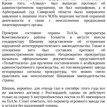
Кроме того, «Алмазу» был выписан протокол об
административном нарушении, он был оштрафован, а в
Арбитражный суд Самарской области было направлено
заявление о лишении этого ЧОПа лицензии частной охранной
деятельности в связи с неисполнение предписания
лицензирующего органа.
Проверив состояние охраны ТоАЗа, прокуратура
Комсомольского района Тольятти в августе внесла
гендиректору Шишову представление об устранении
нарушений антитеррористического законодательства. Также в
отношении него был составлен протокол об
административном нарушении. Неоднократно прокуратура
вызывала официальными документами представителей
«Тольяттиазота» для вручения постановления о возбуждении
административного производства, но топ-менеджмент завода
игнорировал сигналы прокуратуры, что можно смело
трактовать как неисполнение Шишовым законодательства
страны.
Шишов, вероятно, для отвода глаз в сентябре этого года все
же заключил договор с Росгвардией, однако он действует
только на охрану 6 внутриобъектных постов из 85 имеющихся
на ТоАЗе. Стоит отметить, что периметр огромного завода так
и остался без надлежащей охраны.