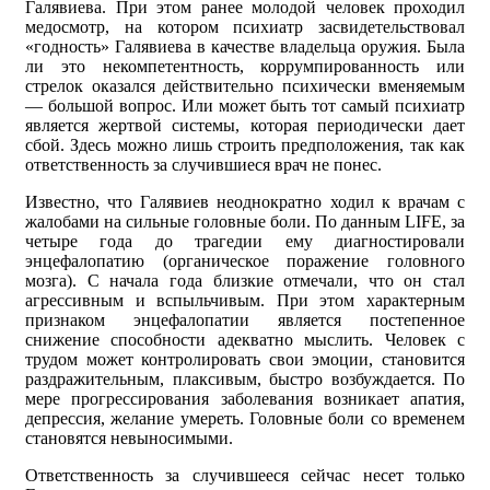
Галявиева. При этом ранее молодой человек проходил
медосмотр, на котором психиатр засвидетельствовал
«годность» Галявиева в качестве владельца оружия. Была
ли это некомпетентность, коррумпированность или
стрелок оказался действительно психически вменяемым
— большой вопрос. Или может быть тот самый психиатр
является жертвой системы, которая периодически дает
сбой. Здесь можно лишь строить предположения, так как
ответственность за случившиеся врач не понес.
Известно, что Галявиев неоднократно ходил к врачам с
жалобами на сильные головные боли. По данным LIFE, за
четыре года до трагедии ему диагностировали
энцефалопатию (органическое поражение головного
мозга). С начала года близкие отмечали, что он стал
агрессивным и вспыльчивым. При этом характерным
признаком энцефалопатии является постепенное
снижение способности адекватно мыслить. Человек с
трудом может контролировать свои эмоции, становится
раздражительным, плаксивым, быстро возбуждается. По
мере прогрессирования заболевания возникает апатия,
депрессия, желание умереть. Головные боли со временем
становятся невыносимыми.
Ответственность за случившееся сейчас несет только