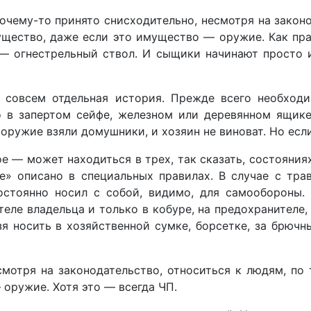
очему-то принято снисходительно, несмотря на законо
щество, даже если это имущество — оружие. Как прав
— огнестрельный ствол. И сыщики начинают просто 
совсем отдельная история. Прежде всего необходим
то в запертом сейфе, железном или деревянном ящик
, оружие взяли домушники, и хозяин не виноват. Но есл
— может находиться в трех, так сказать, состояниях.
е» описано в специальных правилах. В случае с тр
остоянно носил с собой, видимо, для самообороны.
еле владельца и только в кобуре, на предохранителе, 
зя носить в хозяйственной сумке, борсетке, за брючн
смотря на законодательство, относиться к людям, по
оружие. Хотя это — всегда ЧП.