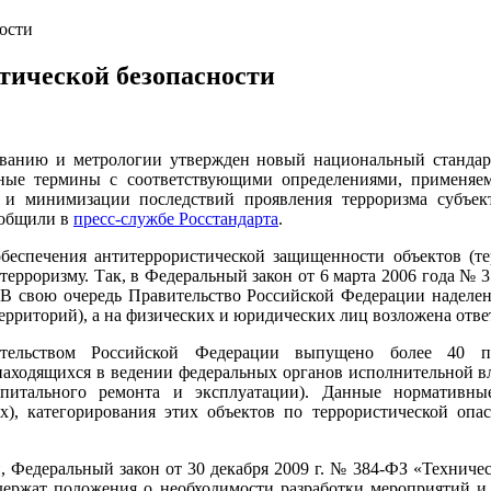
ости
тической безопасности
ованию и метрологии утвержден новый национальный стандар
ые термины с соответствующими определениями, применяем
) и минимизации последствий проявления терроризма субъек
ообщили в
пресс-службе Росстандарта
.
обеспечения антитеррористической защищенности объектов (т
терроризму. Так, в Федеральный закон от 6 марта 2006 года № 
. В свою очередь Правительство Российской Федерации наделе
ерриторий), а на физических и юридических лиц возложена отве
тельством Российской Федерации выпущено более 40 по
находящихся в ведении федеральных органов исполнительной вла
капитального ремонта и эксплуатации). Данные норматив
ях), категорирования этих объектов по террористической опа
, Федеральный закон от 30 декабря 2009 г. № 384-ФЗ «Техничес
содержат положения о необходимости разработки мероприятий 