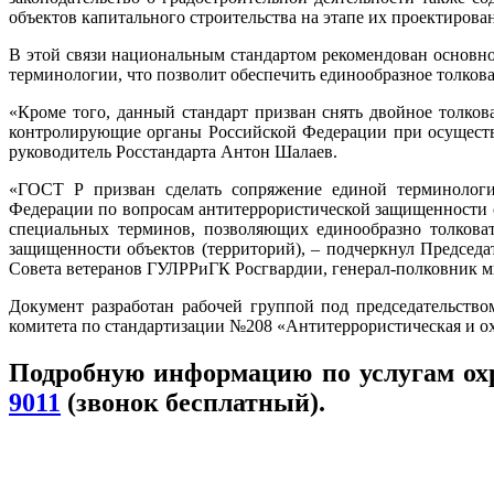
объектов капитального строительства на этапе их проектирован
В этой связи национальным стандартом рекомендован основно
терминологии, что позволит обеспечить единообразное толков
«Кроме того, данный стандарт призван снять двойное толко
контролирующие органы Российской Федерации при осуществл
руководитель Росстандарта Антон Шалаев.
«ГОСТ Р призван сделать сопряжение единой терминологи
Федерации по вопросам антитеррористической защищенности о
специальных терминов, позволяющих единообразно толковат
защищенности объектов (территорий), – подчеркнул Председа
Совета ветеранов ГУЛРРиГК Росгвардии, генерал-полковник 
Документ разработан рабочей группой под председательств
комитета по стандартизации №208 «Антитеррористическая и ох
Подробную информацию по услугам ох
9011
(звонок бесплатный).