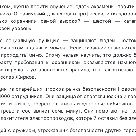
ком, нужно пройти обучение, сдать экзамены, прой
ника. Ограничений для входа в профессию и по здоро
ько охранники самой высокой — шестой — катего
вой уровень.
ю социальную функцию — защищают людей. Поэто
ся в этом в данный момент. Если охранник становитс
проходить мимо. Этому нельзя научить, это должно 
акту требования к охранникам оказываются намног
бе нарушать установленные правила, так как отвечают
чеслав Жирков.
ин из старейших игроков рынка безопасности Новосиб
о 1000 сотрудников. Они защищают стратегические и г
тия и жилье, оберегают жизнь и здоровье сибиряков.
 тревоги составляет семь минут. Они помогают не то
похитителя электропроводов, который оставил без эл
ей с оружием, угрожавших безопасности других горо