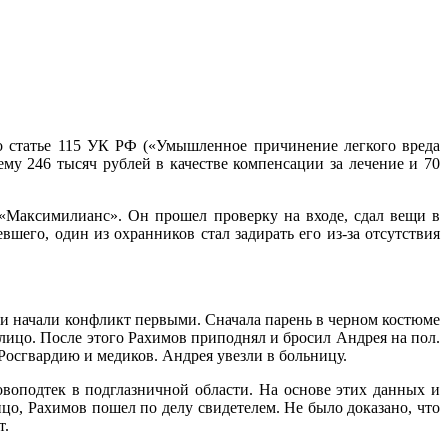
о статье 115 УК РФ («Умышленное причинение легкого вреда
му 246 тысяч рублей в качестве компенсации за лечение и 70
 «Максимилианс». Он прошел проверку на входе, сдал вещи в
шего, один из охранников стал задирать его из-за отсутствия
ики начали конфликт первыми. Сначала парень в черном костюме
 лицо. После этого Рахимов приподнял и бросил Андрея на пол.
Росгвардию и медиков. Андрея увезли в больницу.
воподтек в подглазничной области. На основе этих данных и
цо, Рахимов пошел по делу свидетелем. Не было доказано, что
т.