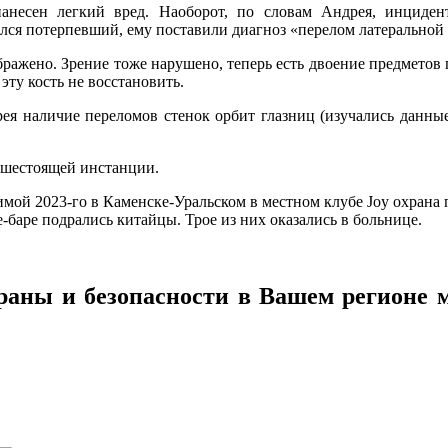
анесен легкий вред. Наоборот, по словам Андрея, инциден
я потерпевший, ему поставили диагноз «перелом латеральной с
ображено. Зрение тоже нарушено, теперь есть двоение предмето
эту кость не восстановить.
рея наличие переломов стенок орбит глазниц (изучались данн
ышестоящей инстанции.
 зимой 2023-го в Каменске-Уральском в местном клубе Joy охрана
е-баре подрались китайцы. Трое из них оказались в больнице.
раны и безопасности в Вашем регионе 