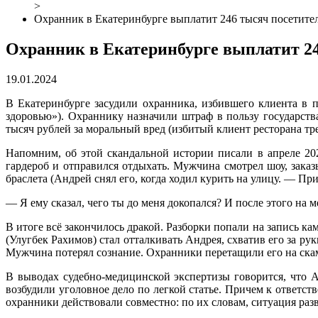
>
Охранник в Екатеринбурге выплатит 246 тысяч посетите
Охранник в Екатеринбурге выплатит 24
19.01.2024
В Екатеринбурге засудили охранника, избившего клиента в
здоровью»). Охраннику назначили штраф в пользу государств
тысяч рублей за моральный вред (избитый клиент ресторана т
Напомним, об этой скандальной истории писали в апреле 20
гардероб и отправился отдыхать. Мужчина смотрел шоу, заказ
браслета (Андрей снял его, когда ходил курить на улицу. — Прим
— Я ему сказал, чего ты до меня докопался? И после этого на 
В итоге всё закончилось дракой. Разборки попали на запись к
(Улугбек Рахимов) стал отталкивать Андрея, схватив его за р
Мужчина потерял сознание. Охранники перетащили его на скам
В выводах судебно-медицинской экспертизы говорится, что 
возбудили уголовное дело по легкой статье. Причем к ответс
охранники действовали совместно: по их словам, ситуация раз