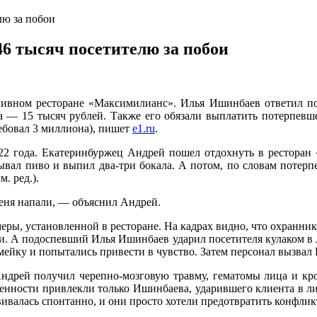
лю за побои
6 тысяч посетителю за побои
 пивном ресторане «Максимилианс». Илья Ишинбаев ответил п
а — 15 тысяч рублей. Также его обязали выплатить потерпевше
ребовал 3 миллиона), пишет
e1.ru
.
22 года. Екатеринбуржец Андрей пошел отдохнуть в ресторан
ывал пиво и выпил два-три бокала. А потом, по словам потерпев
. ред.).
меня напали, — объяснил Андрей.
амеры, установленной в ресторане. На кадрах видно, что охранн
уки. А подоспевший Илья Ишинбаев ударил посетителя кулаком в
ейку и попытались привести в чувство. Затем персонал вызвал 
Андрей получил черепно-мозговую травму, гематомы лица и кро
твенности привлекли только Ишинбаева, ударившего клиента в ли
вивалась спонтанно, и они просто хотели предотвратить конфлик