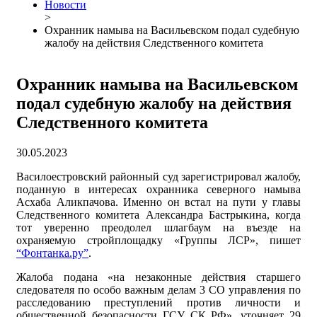
Новости
>
Охранник намыва на Васильевском подал судебную
жалобу на действия Следственного комитета
Охранник намыва на Васильевском
подал судебную жалобу на действия
Следственного комитета
30.05.2023
Василоестровский районный суд зарегистрировал жалобу,
поданную в интересах охранника северного намыва
Асхаба Аликпачова. Именно он встал на пути у главы
Следственного комитета Александра Бастрыкина, когда
тот уверенно преодолел шлагбаум на въезде на
охраняемую стройплощадку «Группы ЛСР», пишет
“Фонтанка.ру”
.
Жалоба подана «на незаконные действия старшего
следователя по особо важным делам 3 СО управления по
расследованию преступлений против личности и
общественной безопасности ГСУ СК РФ», уточняет 29