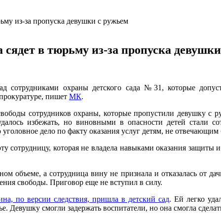
рьму из-за пропуска девушки с ружьем
 сядет в тюрьму из-за пропуска девушки
над сотрудниками охраны детского сада №31, которые допу
 прокуратуре, пишет
МК
.
вободы сотрудников охраны, которые пропустили девушку с р
удалось избежать, но виновными в опасности детей стали со
уголовное дело по факту оказания услуг детям, не отвечающим 
ту сотрудницу, которая не владела навыками оказания защиты и 
ом объеме, а сотрудница вину не признала и отказалась от да
ения свободы. Приговор еще не вступил в силу.
на, по версии следствия, пришла в детский сад
. Ей легко уд
жье. Девушку смогли задержать воспитатели, но она смогла сделат