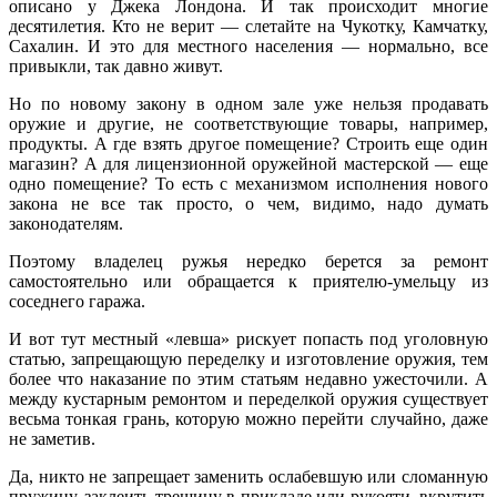
описано у Джека Лондона. И так происходит многие
десятилетия. Кто не верит — слетайте на Чукотку, Камчатку,
Сахалин. И это для местного населения — нормально, все
привыкли, так давно живут.
Но по новому закону в одном зале уже нельзя продавать
оружие и другие, не соответствующие товары, например,
продукты. А где взять другое помещение? Строить еще один
магазин? А для лицензионной оружейной мастерской — еще
одно помещение? То есть с механизмом исполнения нового
закона не все так просто, о чем, видимо, надо думать
законодателям.
Поэтому владелец ружья нередко берется за ремонт
самостоятельно или обращается к приятелю-умельцу из
соседнего гаража.
И вот тут местный «левша» рискует попасть под уголовную
статью, запрещающую переделку и изготовление оружия, тем
более что наказание по этим статьям недавно ужесточили. А
между кустарным ремонтом и переделкой оружия существует
весьма тонкая грань, которую можно перейти случайно, даже
не заметив.
Да, никто не запрещает заменить ослабевшую или сломанную
пружину, заклеить трещину в прикладе или рукояти, вкрутить