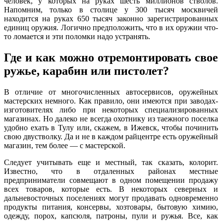
человек, у которых на руках шесть миллионов стволов.
Напомним, только в столице у 300 тысяч москвичей
находится на руках 650 тысяч законно зарегистрированных
единиц оружия. Логично предположить, что в их оружии что-
то ломается и эти поломки надо устранять.
Где и как можно отремонтировать свое
ружье, карабин или пистолет?
В отличие от многочисленных автосервисов, оружейных
мастерских немного. Как правило, они имеются при заводах-
изготовителях либо при некоторых специализированных
магазинах. Но далеко не всегда охотнику из таежного поселка
удобно ехать в Тулу или, скажем, в Ижевск, чтобы починить
свою двустволку. Да и не в каждом райцентре есть оружейный
магазин, тем более — с мастерской.
Следует учитывать еще и местный, так сказать, колорит.
Известно, что в отдаленных районах местные
предприниматели совмещают в одном помещении продажу
всех товаров, которые есть. В некоторых северных и
дальневосточных поселениях могут продавать одновременно
продукты питания, консервы, хозтовары, бытовую химию,
одежду, порох, капсюля, патроны, пули и ружья. Все, как