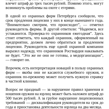
влечет штраф до трех тысяч рублей. Помимо этого, могут
возникнуть проблемы на охоте с егерями.
В одной из охранных фирм Петербурга сообщили, что
срок продления лицензии у них в конце нынешнего года.
“Внимательно смотрим, что происходит”, — отметил
руководитель фирмы. В другой ответили: “Надеемся, все
устаканится. Проверка-то охранников ежегодная”. Здесь
стоит отметить, что каждый охранник, оформленный на
предприятии, должен лично обратиться за продлением
лицензии. Руководитель еще одной охранной компании
выразил надежду, что охранников Росгвардия наказывать
не будет. “Это же не они не готовы, а медорганизации”,
— говорит он.
Впрочем, есть интерпретация новаций в пользу охранных
фирм — якобы они не касаются служебного оружия, и
охранник по-прежнему может получить нужную справку
в частной клинике.
Вопрос не праздный — за нарушение правил хранения и
ношения оружия на юрлиц может быть наложен штраф до
500 тысяч рублей. А за грубое нарушение лицензионных
требований — дисквалификация руководителя на срок до
года и приостановка деятельности юрлица на два месяца.