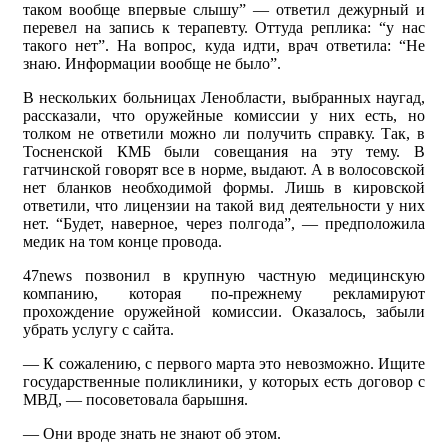
таком вообще впервые слышу” — ответил дежурный и
перевел на запись к терапевту. Оттуда реплика: “у нас
такого нет”. На вопрос, куда идти, врач ответила: “Не
знаю. Информации вообще не было”.
В нескольких больницах Ленобласти, выбранных наугад,
рассказали, что оружейные комиссии у них есть, но
толком не ответили можно ли получить справку. Так, в
Тосненской КМБ были совещания на эту тему. В
гатчинской говорят все в норме, выдают. А в волосовской
нет бланков необходимой формы. Лишь в кировской
ответили, что лицензии на такой вид деятельности у них
нет. “Будет, наверное, через полгода”, — предположила
медик на том конце провода.
47news позвонил в крупную частную медицинскую
компанию, которая по-прежнему рекламируют
прохождение оружейной комиссии. Оказалось, забыли
убрать услугу с сайта.
— К сожалению, с первого марта это невозможно. Ищите
государственные поликлиники, у которых есть договор с
МВД, — посоветовала барышня.
— Они вроде знать не знают об этом.