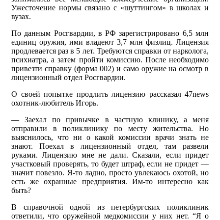
Ужесточение нормы связано с «шуттингом» в школах и
вузах.
По данным Росгвардии, в РФ зарегистрировано 6,5 млн
единиц оружия, ими владеют 3,7 млн физлиц. Лицензия
продлевается раз в 5 лет. Требуются справки от нарколога,
психиатра, а затем пройти комиссию. После необходимо
привезти справку (форма 002) и само оружие на осмотр в
лицензионный отдел Росгвардии.
О своей попытке продлить лицензию рассказал 47news
охотник-любитель Игорь.
— Заехал по привычке в частную клинику, а меня
отправили в поликлинику по месту жительства. Но
выяснилось, что ни о какой комиссии врачи знать не
знают. Поехал в лицензионный отдел, там развели
руками. Лицензию мне не дали. Сказали, если придет
участковый проверять, то будет штраф, если не придет —
значит повезло. Я-то ладно, просто увлекаюсь охотой, но
есть же охранные предприятия. Им-то интересно как
быть?
В справочной одной из петербургских поликлиник
ответили, что оружейной медкомиссии у них нет. “Я о