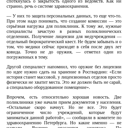
споткнулась о закрытость одного из ведомств. Как ни
странно, речь о системе здравоохранения.
— У них то защита персональных данных, то еще что-то.
При этом надо понимать, что создание комиссии — это
серьёзная нагрузка для поликлиник. К тому же, нужные
специалисты зачастую в разных поликлинических
отделениях. Получение лицензии для медучреждения —
отдельный бюрократический квест. Не будем забывать и о
том, что медики сейчас приходят в себя после двух лет
ковида. Точно не до оружия, — отметил один из
погруженных в тему.
Другой специалист напомнил, что оружие без лицензии
по идее нужно сдать на хранение в Росгвардию: «Если
история станет массовой, у лицензионных отделов просто
физически не хватит места. Это же должен быть не сарай,
а специально оборудованное помещение».
Впрочем, есть относительно хорошая новость. Две
поликлиники уже начали прием документов у населения.
«Остальные скоро начнут. Но не все. Это будет
ограниченное число учреждений, которые будут
заниматься данной работой», — сообщили в комитете по
здравоохранению Петербурга. Но какие именно — не
назвали. Видимо, опасаются ажиотажа. По