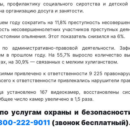
, профилактику социального сиротства и детской 
на организацию досуга и занятости.
м году сократить на 11,8% преступность несовершенн
ность несовершеннолетних участников преступных дея
стоянии опьянения. Этот показатель снизился на 6%.
по административно-правовой деятельности. Заф
ем в прошлом году. На 55,7% выросло количество в
ах, на 30,9% — связанных с мелким хулиганством.
иями привлечено к ответственности 9 225 правонару
 всего к ответственности привлекались нарушители пра
а установлено 167 видеокамер, восстановлены си
бщее число камер увеличено в 1,5 раза.
о услугам охраны и безопасност
800-222-9011
(звонок бесплатный)