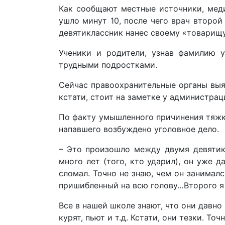
Как сообщают местные источники, меди
ушло минут 10, после чего врач второ
девятиклассник нанес своему «товарищу»
Ученики и родители, узнав фамилию у
трудными подростками.
Сейчас правоохранительные органы выяс
кстати, стоит на заметке у администрац
По факту умышленного причинения тяжк
напавшего возбуждено уголовное дело.
– Это произошло между двумя девятикл
много лет (того, кто ударил), он уже д
сломал. Точно не знаю, чем он занималс
пришибленный на всю голову…Второго я н
Все в нашей школе знают, что они давно 
курят, пьют и т.д. Кстати, они тезки. Точ