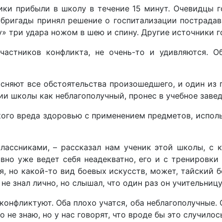
ки прибыли в школу в течение 15 минут. Очевидцы г
й бригады принял решение о госпитализации пострада
 три удара ножом в шею и спину. Другие источники го
частников конфликта, не очень-то и удивляются. О
няют все обстоятельства произошедшего, и один из г
ии школы как неблагополучный, пронес в учебное заве
ого вреда здоровью с применением предметов, исполь
ассниками, – рассказал нам ученик этой школы, с 
авно уже ведет себя неадекватно, его и с тренировки
я, но какой-то вид боевых искусств, может, тайский бо
е знал лично, но слышал, что один раз он учительницу 
конфликтуют. Оба плохо учатся, оба неблагополучные. 
но не знаю, но у нас говорят, что вроде бы это случилось