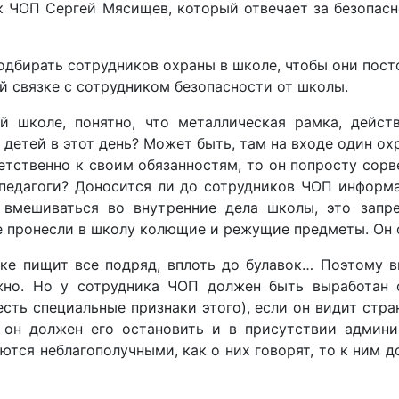
 ЧОП Сергей Мясищев, который отвечает за безопасн
подбирать сотрудников охраны в школе, чтобы они по
й связке с сотрудником безопасности от школы.
й школе, понятно, что металлическая рамка, дейст
детей в этот день? Может быть, там на входе один охр
ветственно к своим обязанностям, то он попросту сорв
педагоги? Доносится ли до сотрудников ЧОП информ
вмешиваться во внутренние дела школы, это запрещ
не пронесли в школу колющие и режущие предметы. Он 
мке пищит все подряд, вплоть до булавок… Поэтому 
жно. Но у сотрудника ЧОП должен быть выработан 
сть специальные признаки этого), если он видит стра
о он должен его остановить и в присутствии админ
аются неблагополучными, как о них говорят, то к ним 