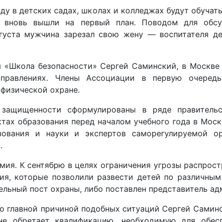
ду в детских садах, школах и колледжах будут обучать
ря вновь вышли на первый план. Поводом для обсу
вгуста мужчина зарезал свою жену — воспитателя де
 «Школа безопасности» Сергей Саминский, в Москве
аправлениях. Члены Ассоциации в первую очеред
физической охране.
 защищенности сформулированы в ряде правительс
ктах образования перед началом учебного года в Моск
зования и науки и экспертов саморегулируемой о
.
емия. К сентябрю в целях ограничения угрозы распрос
ия, которые позволили развести детей по различным
ельный пост охраны, либо поставлен представитель а
то главной причиной подобных ситуаций Сергей Саминск
 не обретает квалификацию, необходимую для обесп