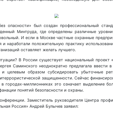
ез опасности» был создан профессиональный станд
жденный Минтруда, где определены различные уровн
ровольный. И если в Москве частные охранные предпри
ия и наработали положительную практику использовани
анизаций оставляет желать лучшего.
итуации? В России существует национальный проект 
Сергея Саминского неоднократно предлагала ввести в 
» и целевым образом субсидировать убыточные ре
титеррористической защищенности. Сейчас финансиров
в городах-миллионниках это означает выделение бол
фанации понятий безопасности и охраны.
конференции. Заместитель руководителя Центра проф
ьная Россия» Андрей Булычев заявил: