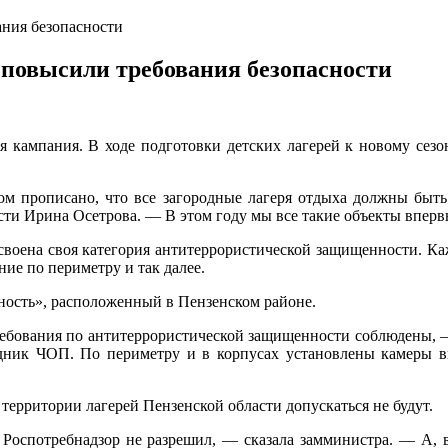
ания безопасности
 повысили требования безопасности
я кампания. В ходе подготовки детских лагерей к новому сезо
ом прописано, что все загородные лагеря отдыха должны быт
сти Ирина Осетрова. — В этом году мы все такие объекты вперв
воена своя категория антитеррористической защищенности. Ка
ие по периметру и так далее.
ность», расположенный в Пензенском районе.
 требования по антитеррористической защищенности соблюдены, 
рудник ЧОП. По периметру и в корпусах установлены камеры 
 территории лагерей Пензенской области допускаться не будут.
и Роспотребнадзор не разрешил, — сказала замминистра. — А, 