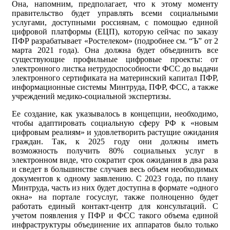
Она, напомним, предполагает, что к этому моменту
правительство будет управлять всеми социальными
услугами, доступными россиянам, с помощью единой
цифровой платформы (ЕЦП), которую сейчас по заказу
ПФР разрабатывает «Ростелеком» (подробнее см. “Ъ” от 2
марта 2021 года). Она должна будет объединить все
существующие профильные цифровые проекты: от
электронного листка нетрудоспособности ФСС до выдачи
электронного сертификата на материнский капитал ПФР,
информационные системы Минтруда, ПФР, ФСС, а также
учреждений медико-социальной экспертизы.
Ее создание, как указывалось в концепции, необходимо,
чтобы адаптировать социальную сферу РФ к «новым
цифровым реалиям» и удовлетворить растущие ожидания
граждан. Так, к 2025 году они должны иметь
возможность получить 80% социальных услуг в
электронном виде, что сократит срок ожидания в два раза
и сведет в большинстве случаев весь объем необходимых
документов к одному заявлению. С 2023 года, по плану
Минтруда, часть из них будет доступна в формате «одного
окна» на портале госуслуг, также полноценно будет
работать единый контакт-центр для консультаций. С
учетом появления у ПФР и ФСС такого объема единой
инфраструктуры объединение их аппаратов было только