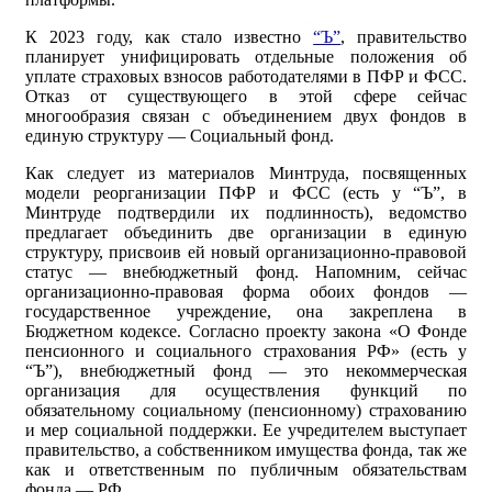
К 2023 году, как стало известно
“Ъ”
, правительство
планирует унифицировать отдельные положения об
уплате страховых взносов работодателями в ПФР и ФСС.
Отказ от существующего в этой сфере сейчас
многообразия связан с объединением двух фондов в
единую структуру — Социальный фонд.
Как следует из материалов Минтруда, посвященных
модели реорганизации ПФР и ФСС (есть у “Ъ”, в
Минтруде подтвердили их подлинность), ведомство
предлагает объединить две организации в единую
структуру, присвоив ей новый организационно-правовой
статус — внебюджетный фонд. Напомним, сейчас
организационно-правовая форма обоих фондов —
государственное учреждение, она закреплена в
Бюджетном кодексе. Согласно проекту закона «О Фонде
пенсионного и социального страхования РФ» (есть у
“Ъ”), внебюджетный фонд — это некоммерческая
организация для осуществления функций по
обязательному социальному (пенсионному) страхованию
и мер социальной поддержки. Ее учредителем выступает
правительство, а собственником имущества фонда, так же
как и ответственным по публичным обязательствам
фонда,— РФ.