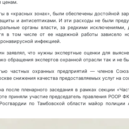
 ценам.
ты в «красных зонах», были обеспечены достойной зар
ащиты и антисептиками. И эти расходы не были пред
еральные органы власти, за редкими исключениями, 
тя в том числе от ее надежной работы зависело н
оронавирусной инфекцией.
 заявлял, что нужны экспертные оценки для выясне
ако обращения экспертов охранной отрасли так и не б
стью частных охранных предприятий — членов Сою
оскве снижения качества предоставляемых услуг на со
а после пленарного заседания в рамках секции «Част
боте приняли участие председатель правления РООР Ф
Росгвардии по Тамбовской области майор полиции А