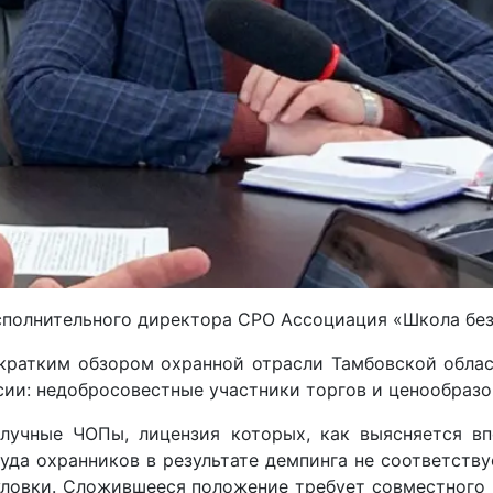
полнительного директора СРО Ассоциация «Школа без
кратким обзором охранной отрасли Тамбовской облас
ии: недобросовестные участники торгов и ценообразо
олучные ЧОПы, лицензия которых, как выясняется вп
руда охранников в результате демпинга не соответств
уловки. Сложившееся положение требует совместного 