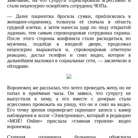
замечание, на что супруги отреагировали агрессивно и
стали нецензурно оскорблять сотрудниц ЧОПа.
— Далее пациентка бросила сумки, приблизилась к
женщине-охраннику, толкнула её сначала в область
грудной клетки, а затем нанесла удар по лицу открытой
ладонью, тем самым спровоцировав сотрудника охраны.
После этого стороны конфликта стали расходиться, но
мужчина, подойдя к входной двери, продолжал
нецензурно выражаться и, спровоцировав ответную
реакцию, достал телефон и снял видео, которое в
дальнейшем выложил в социальные сети, — заключили в
облздраве.
Воронежец же рассказал, что хотел проведать жену, но не
попал в приёмные часы. Он заявил, что супругу не
выпустили к нему, а его вместе с дочерью стали
агрессивно провожать на улицу, что он и снял на видео.
Его точку зрения опровергает скриншот записи с камер
наблюдения в холле «Электроники», который в редакцию
«МОЁ! Online» прислала «главная героиня» видео
воронежца.
Старшая охранница больницы объяснила