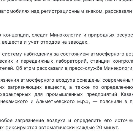
автомобилях над регистрационным знаком, рассказали
но концепции, следит Минэкологии и природных ресурс
 веществ и учет отходов на заводах.
т систему наблюдения за состоянием атмосферного возд
еских и передвижных лабораторий, станции контроля
ителей. Об этом рассказали в пресс-службе Минэкологи
рязнения атмосферного воздуха оснащены современн
их загрязняющих веществ, а также по определени
 характерных для промышленных предприятий Казан
жнекамского и Альметьевского м.р.», — пояснили в
юбое загрязнение воздуха и определить его источн
их фиксируются автоматически каждые 20 минут.