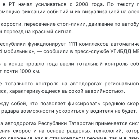
е в РТ начал усиливаться с 2008 года. По тексту 
омощью фиксации событий и их визуализацией на элек
орости, пересечение стоп-линии, движение по автобу
 переезд на красный сигнал.
еспублики функционирует 1111 комплексов автомати
34 мобильных», — сообщили в пресс-службе УГИБДД МВ
я в конце прошло года ввели тотальный контроль со
 почти 1000 км.
е тотального контроля на автодорогах регионально
вск, характеризующиеся высокой аварийностью».
жду собой, что позволяет фиксировать среднюю ско
 радара возможности ускориться у водителя не будет.
 на автодорогах Республики Татарстан применяется си
ения скорости на основе радарных технологий, кот
о движения, как в стационарном режиме, так и в дви