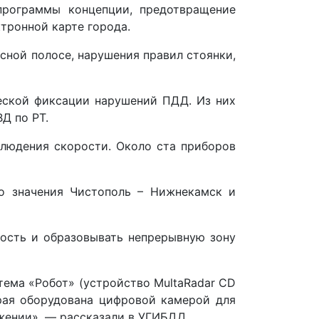
программы концепции, предотвращение
тронной карте города.
сной полосе, нарушения правил стоянки,
ческой фиксации нарушений ПДД. Из них
Д по РТ.
блюдения скорости. Около ста приборов
го значения Чистополь – Нижнекамск и
рость и образовывать непрерывную зону
стема «Робот» (устройство MultaRadar CD
орая оборудована цифровой камерой для
жении», — рассказали в УГИБДД.