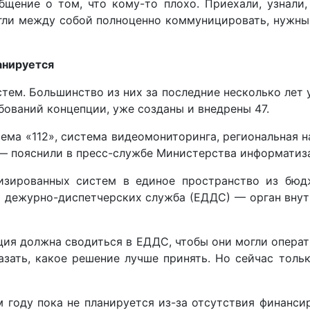
щение о том, что кому-то плохо. Приехали, узнали, 
огли между собой полноценно коммуницировать, нужны 
ланируется
тем. Большинство из них за последние несколько лет у
бований концепции, уже созданы и внедрены 47.
тема «112», система видеомониторинга, региональная 
— пояснили в пресс-службе Министерства информатиза
тизированных систем в единое пространство из бюд
я дежурно-диспетчерских служба (ЕДДС) — орган внут
ия должна сводиться в ЕДДС, чтобы они могли операт
зать, какое решение лучше принять. Но сейчас толь
м году пока не планируется из-за отсутствия финанси