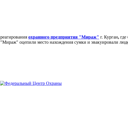
 реагирования
охранного предприятия "Мираж"
г. Курган
,
где 
"Мираж" оцепили место нахождения сумки и эвакуировали люде