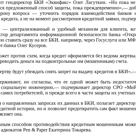
рит гендиректор БКИ «Эквифакс» Олег Лагуткин. «Но пока не
ется предложенный способ защиты, пока преждевременно»,— до
орону вопроса — уточнить порядок взаимодействия банков 
кредита, а не на момент рассмотрения кредитной заявки, подче
ии — централизованный и удобный механизм для клиента, к
ктор департамента информационной безопасности банка «Отк
ию ставить сразу на все БКИ, например, через Госуслуги или МФ
-банка Олег Кусеров.
ожет против схем, когда кредит оформляется без ведома жертв
ереводить деньги на подконтрольные им (мошенникам) счета.
жертву будут убеждать снять запрет на выдачу кредитов в БКИ»,
рживают, но согласны, что ее одной может быть недостаточ
ть социальную инженерию,— подчеркивает директор СРО «Ми
и самих потребителей, и прежде всего в части защиты их учетны
о направленных запросах их данных в БКИ, полагает директор 
редитной истории, но и позволит предотвратить сам факт моше
ясняет она.
ежным способом противодействия кредитным мошенникам может
 адвокатов Pen & Paper Екатерина Токарева.