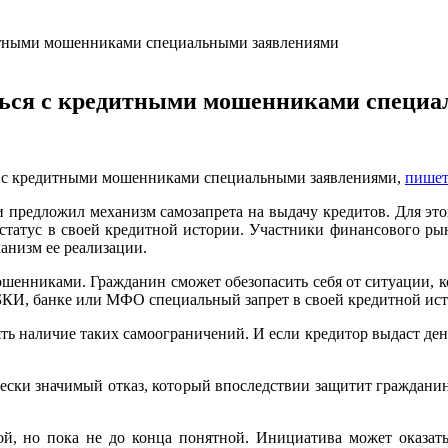
дитными мошенниками специальными заявлениями
ться с кредитными мошенниками специ
я с кредитными мошенниками специальными заявлениями,
пише
предложил механизм самозапрета на выдачу кредитов. Для это
татус в своей кредитной истории. Участники финансового ры
анизм ее реализации.
ошенниками. Гражданин сможет обезопасить себя от ситуации, 
в БКИ, банке или МФО специальный запрет в своей кредитной ис
ь наличие таких самоограничений. И если кредитор выдаст деньг
ески значимый отказ, который впоследствии защитит граждани
, но пока не до конца понятной. Инициатива может оказать