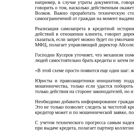
например, в случае утраты документов, гово
говорить о том, насколько действенным окаж
Волков. Важно проработать техническую ст
самоограничений от граждан на момент выдачи 
Реализация самозапрета в кредитной истор
действий в отношении клиента, говорит дире
сказаться, если запрет можно будет по умолчан
МФЦ, полагает управляющий директор Абсолют
Господин Кусеров уточняет, что механизм пом
людей самостоятельно брать кредиты и затем п
«В этой схеме просто появится еще один шаг: 
Юристы и правозащитники инициативу подде
мошенничества, только если удастся поборо
только действия на стороне законодателей, но 
Необходимо добавить информирование граждан 
Это не только позволит следить за чистотой к
кредитор может и по мошеннической заявке, по
С учетом технического прогресса самым над
при выдаче кредита, полагает партнер коллегии