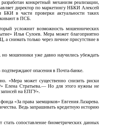
 разработан конкретный механизм реализации,
бавляет директор по маркетингу НБКИ Алексей
и БКИ в части проверки актуальности таких
ркивают в ПСБ.
оторый усложнит возможность мошеннических
рытие» Илья Сулоев. Мера может благоприятно
Ц, а снимать только через личное присутствие в
ы, но мошенники уже давно научились убеждать
— подтверждают опасения в Почта-банке.
но. «Мера может существенно снизить риски
Р» Елена Стратьева.— Но для этого нужны не
х записей на ЕПГУ».
фонда «За права заемщиков» Евгения Лазарева.
нничества. Ведь запрашивать кредитную историю
 стать сопоставление биометрических данных