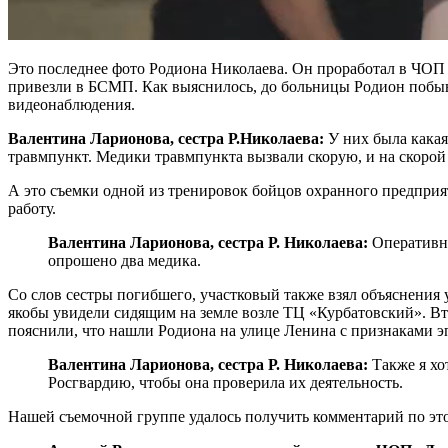
Это последнее фото Родиона Николаева. Он проработал в ЧОП «
привезли в БСМП. Как выяснилось, до больницы Родион побыва
видеонаблюдения.
Валентина Ларионова, сестра Р.Николаева:
У них была какая-
травмпункт. Медики травмпункта вызвали скорую, и на скорой 
А это съемки одной из тренировок бойцов охранного предприят
работу.
Валентина Ларионова, сестра Р. Николаева:
Оперативни
опрошено два медика.
Со слов сестры погибшего, участковый также взял объяснения 
якобы увидели сидящим на земле возле ТЦ «Курбатовский». Вто
пояснили, что нашли Родиона на улице Ленина с признаками э
Валентина Ларионова, сестра Р. Николаева:
Также я хо
Росгвардию, чтобы она проверила их деятельность.
Нашей съемочной группе удалось получить комментарий по это