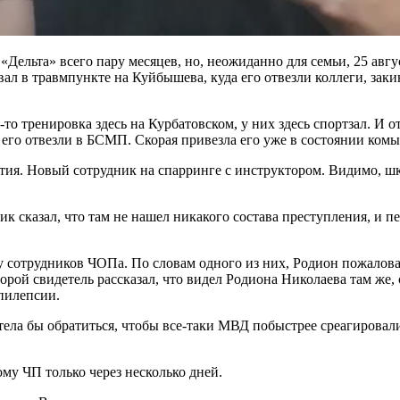
Дельта» всего пару месяцев, но, неожиданно для семьи, 25 авгу
л в травмпункте на Куйбышева, куда его отвезли коллеги, зак
то тренировка здесь на Курбатовском, у них здесь спортзал. И от
его отвезли в БСМП. Скорая привезла его уже в состоянии комы
ия. Новый сотрудник на спарринге с инструктором. Видимо, шко
к сказал, что там не нашел никакого состава преступления, и 
у сотрудников ЧОПа. По словам одного из них, Родион пожалова
рой свидетель рассказал, что видел Родиона Николаева там же,
пилепсии.
тела бы обратиться, чтобы все-таки МВД побыстрее среагировал
му ЧП только через несколько дней.