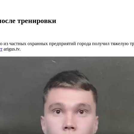
пocлe тpeниpoвки
го из частных охранных предприятий города получил тяжелую т
т
arigus.tv.