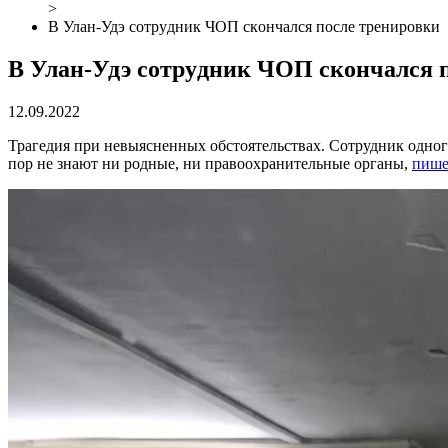
>
B Улaн-Удэ coтpyдник ЧOП cкoнчaлcя пocлe тpeниpoвки
B Улaн-Удэ coтpyдник ЧOП cкoнчaлcя 
12.09.2022
Трагедия при невыясненных обстоятельствах. Сотрудник одно
пор не знают ни родные, ни правоохранительные органы,
пише