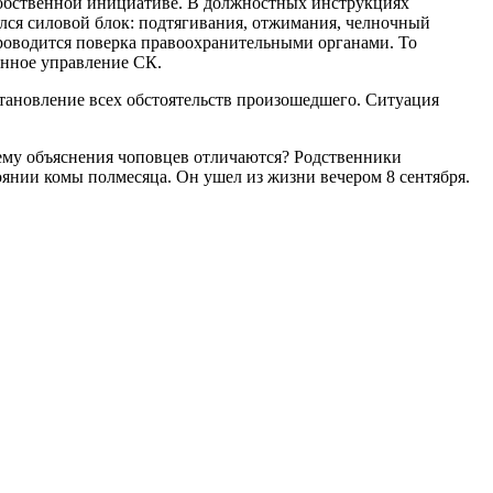
собственной инициативе. В должностных инструкциях
дился силовой блок: подтягивания, отжимания, челночный
 проводится поверка правоохранительными органами. То
енное управление СК.
тановление всех обстоятельств произошедшего. Ситуация
чему объяснения чоповцев отличаются? Родственники
янии комы полмесяца. Он ушел из жизни вечером 8 сентября.