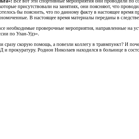
ьта»:
Все вот эти спортивные мероприятия они проводили по 
, которые присутствовали на занятиях, они поясняют, что прово
. Хотелось бы пояснить, что по данному факту в настоящее время
лномоченные. В настоящее время материалы переданы в следств
все необходимые проверочные мероприятия, направленные на ус
сии по Улан-Удэ».
и сразу скорую помощь, а повезли коллегу в травмпункт? И по
 и прокуратуру. Родион Николаев находился в больнице в состо