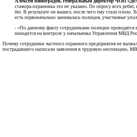
Алексей Виноградов, генеральный директор ЧОП «Дел
стажера-охранника это не указано. По опросу всех ребят
бег. В результате он вышел, после чего ему стало плохо
есть первоначально занималась полиция, участковые упо
- «По данному факту сотрудниками полиции проводятся 
находится на контроле у начальника Управления МВД Рос
Почему сотрудники частного охранного предприятия не вызвал
пострадавшего написали заявления в трудовую инспекцию, МВД